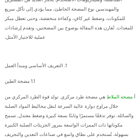
والمهندسين نوع المضخة الخاطئ، مما يؤدي إلى تآكل سريع
للمكونات، وضغط غير كافٍ، وكفاءة منخفضة، وحتى تعطل مبكر
للمعدات. تُقارن هذه المقالة بوضوح بين المضختين، وتقدم إرشادات
عملية للاختيار الأمثل.
1. التعريف الأساسي ومبدأ العمل
1.1 مضخة الطين
أ
هي مضخة طرد مركزي. تولد قوة الطرد المركزي من
مضخة الملاط
خلال مراوح دوارة عالية السرعة لنقل مخاليط المواد الصلبة
والسائلة. توفر تدفقًا مستمرًا وثابتًا بسعة كبيرة وضغط معتدل. تسمح
مكوناتها ذات الممرات الواسعة بمرور الجزيئات الصلبة الكبيرة
بسهولة. تُستخدم على نطاق واسع في صناعات التعدين والتجريف