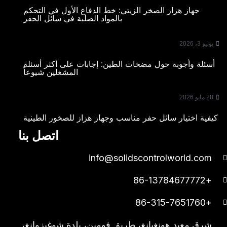
جهاز هزاز الصخر الزيتي: خط الدفاع الأول في التحكم
بالمواد الصلبة في سائل الحفر
يونيو 3، 2026
أسئلة وأجوبة حول مضخات الطين: إجابات على أكثر أسئلة
المشغلين شيوعاً
28 مايو 2026
كيفية اختيار سائل حفر مناسب وجهاز هزاز للصخور الطينية
اتصل بنا
info@solidscontrolworld.com
+86-13784677772
+86-315-7651760
شرق معبد هونغيانغ، طريق فومين، بلدة شوغيزوانغ،