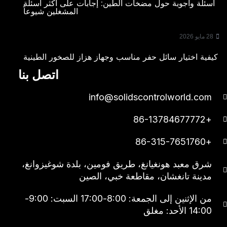
أسئلة وأجوبة حول مضخات الطين: إجابات على أكثر أسئلة
المشغلين شيوعاً
28 مايو 2026
كيفية اختيار سائل حفر مناسب وجهاز هزاز للصخور الطينية
اتصل بنا
info@solidscontrolworld.com
+86-13784677772
+86-315-7651760
شرق معبد هونغيانغ، طريق فومين، بلدة شوغيزوانغ،
مدينة تانغشان، مقاطعة خبي، الصين
من الإثنين إلى الجمعة: 8:00-17:00 السبت: 9:00-
14:00 الأحد: مغلق