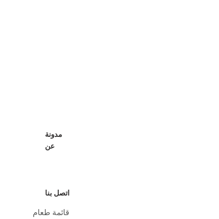
خزان مياه صناعي
خزان المحلول الملحي
خزان القش
خزان ديزل
خزان البنزين
مضخة الطين
أجزاء مضخة الطين
شاشات شاكر
شاشة هزازة بإطار فولاذي
هيدروسايكلون
قطع غيار
مدونة
عن
معلومات عنا
نبذة عن المؤسس
كتيب
اتصل بنا
قائمة طعام