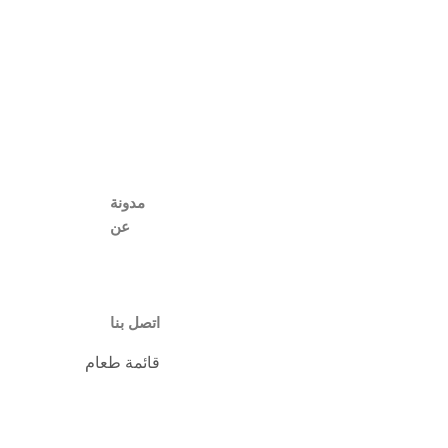
خزان ديزل
خزان البنزين
مضخة الطين
أجزاء مضخة الطين
شاشات شاكر
شاشة هزازة بإطار فولاذي
هيدروسايكلون
قطع غيار
مدونة
عن
معلومات عنا
نبذة عن المؤسس
كتيب
اتصل بنا
قائمة طعام
بيت
خدماتنا
منتجاتنا