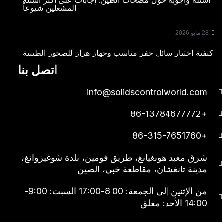
أسئلة وأجوبة حول مضخات الطين: إجابات على أكثر أسئلة
المشغلين شيوعاً
28 مايو 2026
كيفية اختيار سائل حفر مناسب وجهاز هزاز للصخور الطينية
اتصل بنا
info@solidscontrolworld.com
+86-13784677772
+86-315-7651760
شرق معبد هونغيانغ، طريق فومين، بلدة شوغيزوانغ،
مدينة تانغشان، مقاطعة خبي، الصين
من الإثنين إلى الجمعة: 8:00-17:00 السبت: 9:00-
14:00 الأحد: مغلق