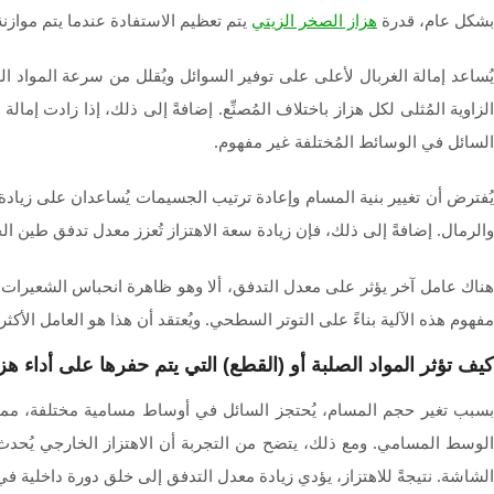
بشكل عام، قدرة
يتم تعظيم الاستفادة عندما يتم موازن
هزاز الصخر الزيتي
يُساعد إمالة الغربال لأعلى على توفير السوائل ويُقلل من سرعة المواد ا
الزاوية المُثلى لكل هزاز باختلاف المُصنِّع. إضافةً إلى ذلك، إذا زادت إم
السائل في الوسائط المُختلفة غير مفهوم.
يُفترض أن تغيير بنية المسام وإعادة ترتيب الجسيمات يُساعدان على زيادة
والرمال. إضافةً إلى ذلك، فإن زيادة سعة الاهتزاز تُعزز معدل تدفق طين ال
هناك عامل آخر يؤثر على معدل التدفق، ألا وهو ظاهرة انحباس الشعيرات الد
مفهوم هذه الآلية بناءً على التوتر السطحي. ويُعتقد أن هذا هو العامل الأك
كيف تؤثر المواد الصلبة أو (القطع) التي يتم حفرها على أداء ه
بسبب تغير حجم المسام، يُحتجز السائل في أوساط مسامية مختلفة، مما
الوسط المسامي. ومع ذلك، يتضح من التجربة أن الاهتزاز الخارجي يُحدث 
الشاشة. نتيجةً للاهتزاز، يؤدي زيادة معدل التدفق إلى خلق دورة داخلية 