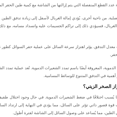
ة عدد القطع المنفصلة التي يتم إزالتها من الشاشة مع كمية طين الحفر الم
لصلبة. من ناحية أخرى، يُؤدي إمالة الغربال لأسفل إلى زيادة تدفق الطين
الة الغربال، فسيؤدي ذلك إلى تراكم الجسيمات عليه وانسداد مسامه. مع ذلك،
 معدل التدفق. يؤثر اهتزاز سرعة السائل على عملية حفر السوائل كطور غي
حفر.
موية، المعروفة أيضًا باسم تمدد الشعيرات الدموية. تُعد عملية تمدد الشع
ثر أهمية في التدفق المتنوع للوسائط المسامية.
زاز الصخر الزيتي؟
 يُسبب اختلافًا في ضغط الشعيرات الدموية. في حال وجود اختلال طفي
قوة قصور ذاتي تؤثر على السائل، مما يؤدي في النهاية إلى ارتداد الس
في الطين، مما يُساعد على وصول السائل إلى الشاشة لفترة أطول.