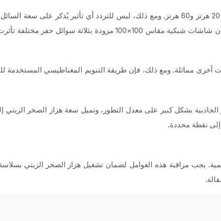
التدفق أقل قليلاً عند تردد 60 هرتز مقارنةً بتردد 20 هرتز. ووجد الباحثون أن شاشات
اشات أخرى مماثلة. ومع ذلك، فإن طريقة التنويم المغناطيسي المستخدمة ل
ؤثر الجاذبية بشكل كبير على معدل التطور، وتميل سعة هزاز الصخر الزيتي
 إلى نقطة محددة.
همية. يجب مراقبة هذه العوامل لضمان تشغيل هزاز الصخر الزيتي بسلاسة
الة.