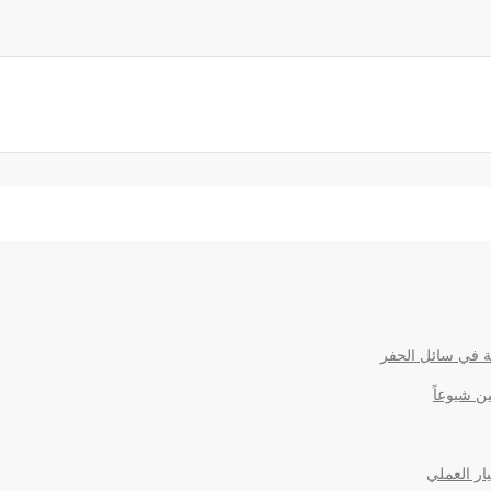
بة في سائل الحفر
ن شيوعاً
ار العملي