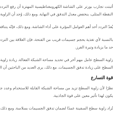
أثبتت تجارب بورتر على الشاشة الكهرومغناطيسية المهتزة أن رفع الترد
النقطة المثلى، ينخفض معدل التدفق في النهاية. ومع ذلك، وُجد أن الزاوية الأكثر 
يُعدّ التردد أحد أهم العوامل المؤثرة على أداء الشاشة. ومع ذلك، فإنّه يت
بالنسبة لأي تغذية بحجم جسيمات قريب من الفتحة، فإن العلاقة بين الترد
حد ما بزيادة وتيرة الفرز.
زاوية السطح عامل مهم آخر في تحديد مساحة الشبكة الفعالة. زيادة زاوية
السطح على زيادة تدفق الجسيمات. مع ذلك، يرى العديد من الباحثين أن الزاوية التي تزيد عن 15 درجة ق
قوة التسارع
نظرًا لأن زاوية السطح تزيد من مساحة الشبكة القابلة للاستخدام وعدد 
يكون لهذا تأثير معين على قوة الجاذبية.
تُزاد زاوية سطح السفينة عمدًا لضمان تدفق الجسيمات بسلاسة. ومع ذلك، يرى الباحثون أن زياد