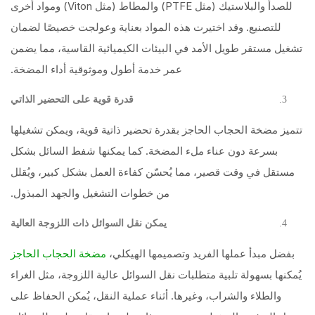
للصدأ والبلاستيك (مثل PTFE) والمطاط (مثل Viton) ومواد أخرى
للتصنيع. وقد اختيرت هذه المواد بعناية وعولجت خصيصًا لضمان
تشغيل مستقر طويل الأمد في البيئات الكيميائية القاسية، مما يضمن
عمر خدمة أطول وموثوقية أداء المضخة.
قدرة قوية على التحضير الذاتي
تتميز مضخة الحجاب الحاجز بقدرة تحضير ذاتية قوية، ويمكن تشغيلها
بسرعة دون عناء ملء المضخة. كما يمكنها شفط السائل بشكل
مستقل في وقت قصير، مما يُحسّن كفاءة العمل بشكل كبير، ويُقلل
من خطوات التشغيل والجهد المبذول.
يمكن نقل السوائل ذات اللزوجة العالية
بفضل مبدأ عملها الفريد وتصميمها الهيكلي،
مضخة الحجاب الحاجز
يُمكنها بسهولة تلبية متطلبات نقل السوائل عالية اللزوجة، مثل الغراء
والطلاء والشراب، وغيرها. أثناء عملية النقل، يُمكن الحفاظ على