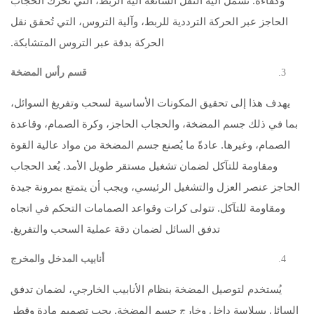
وكفاءة. تشمل آلية النقل الشائعة آلية الربط، التي تُحرك الحجاب
الحاجز عبر الحركة الترددية للربط، وآلية التروس، التي تُحقق نقل
الحركة بدقة عبر التروس المتشابكة.
قسم رأس المضخة
يهدف هذا إلى تحقيق المكونات الأساسية لسحب وتفريغ السوائل،
بما في ذلك جسم المضخة، والحجاب الحاجز، وكرة الصمام، وقاعدة
الصمام، وغيرها. عادةً ما يُصنع جسم المضخة من مواد عالية القوة
ومقاومة للتآكل لضمان تشغيل مستقر طويل الأمد. يُعد الحجاب
الحاجز عنصر العزل والتشغيل الرئيسي، ويجب أن يتمتع بمرونة جيدة
ومقاومة للتآكل. تتولى كرات وقواعد الصمامات التحكم في اتجاه
تدفق السائل لضمان دقة عملية السحب والتفريغ.
أنابيب المدخل والمخرج
يُستخدم لتوصيل المضخة بنظام الأنابيب الخارجي، لضمان تدفق
السائل بسلاسة داخل وخارج جسم المضخة. يجب تصميم مادة وقطر