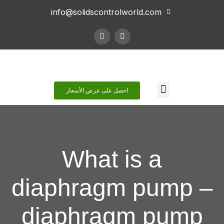
info@solidscontrolworld.com
اتصل بنا
احصل على عرض الأسعار
What is a
diaphragm pump –
diaphragm pump