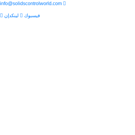
info@solidscontrolworld.com
فيسبوك
لينكدإن
بيت
خدماتنا
منتجاتنا
معدات التحكم في المواد الصلبة
هزاز الصخر الزيتي
منظف الطين
ديساندر
مزيل الطمي
مزيل الغازات الفراغي
جهاز الطرد المركزي
مجفف القطع الرأسي
مضخة الطرد المركزي
خلاطة الطين النفاثة
فاصل الغاز الطيني
جهاز إشعال الشعلة