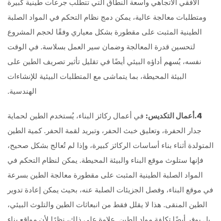
الأفقي الاتجاهي واسعة النطاق التي تتطلب جرعات طينية كبيرة
ومتطلبات معالجة عالية، يمكن دمج نظام التحكم في المواد الصلبة
الطينية المثبت على مقطورة بشكل معياري وفقًا لحجم المشروع
لتحسين قدرة المعالجة وضمان سير العمل بسلاسة. في الوقت
نفسه، يُسهم أداؤه البيئي أيضًا في تقليل تأثير تصريف الطين على
البيئة المحيطة، بما يتماشى مع المتطلبات البيئية للإنشاءات
الهندسية.
4.
أعمال التكديس:
في أعمال ركائز البناء، يُستخدم الطين لحماية
جدار الحفرة، وتعليق خبث الحفر، وتبريد لقمة الحفر. كمية الطين
المتولدة أثناء بناء أساسات الركائز كبيرة، وإذا لم تُعالج بشكل صحيح،
فإنها ستلوث موقع البناء والبيئة المحيطة. يمكن لنظام التحكم في
المواد الصلبة الطينية المثبت على مقطورة معالجة الطين بسرعة
في موقع البناء، وفصل الجزيئات الصلبة عنه، بحيث يمكن إعادة تدوير
الطين المنقى. هذا لا يقلل فقط من انبعاثات الطين والتلوث البيئي،
بل يوفر أيضًا تكلفة مواد الطين. علاوة على ذلك، نظرًا لأن مواقع بناء