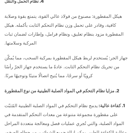
4. نظام الحمل والنقل
هيكل المقطورة: مصنوع من فولاذ عالي القوة، يتمتع بقوة وصلابة
كافية، وقادر على تحمل وزن نظام التحكم الثابت بأكمله. هيكل
المقطورة مزود بنظام تعليق، ونظام فرامل، وإطارات لضمان ثبات
المركبة وسلامتها.
جهاز الجر: يُستخدم لربط هيكل المقطورة بمركبة السحب، مما يُمكّن
من تحريك نظام التحكم الثابت. عادةً ما يستخدم جهاز الجرّ رأسًا
كرويًا أو سرجًا، مما يُتيح اتصالًا متينًا وتوجيهًا مرنًا.
2. مزايا نظام التحكم في المواد الصلبة الطينية من نوع المقطورة
1. كفاءة عالية:
يدمج نظام التحكم في المواد الصلبة الطينية المُثبّت
على مقطورة مجموعة متنوعة من معدات التحكم المتقدمة في
المواد الصلبة، والتي تُجري عمليات فصل ومعالجة متعددة المراحل
وعالية الكفاءة للطين. يمكن إزالة جميع الشوائب، من حطام الصخور