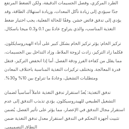
الطرد المركزي، وفصل الجسيمات الدقيقة، ولكن الضغط المرتفع
جدًا سيؤدي إلى زيادة تآكل المعدات، وزيادة استهلاك الطاقة، وقد
يؤدي إلى تدفق فائض خشن. وفقًا للحالة الفعلية، يجب اختيار ضغط
التغذية المناسب، والذي يتراوح عادةً بين 0.1 و0.3 ميجا باسكال.
تركيز الخام: يؤثر تركيز الخام بشكل كبير على أداء الهيدروسايكلون.
فكلما زاد التركيز، زادت لزوجة الملاط، وزاد التداخل بين الجسيمات،
مما يقلل من كفاءة الفرز ودقة الفصل. أما إذا انخفض التركيز، فتقل
قدرة المعالجة. وتختلف تركيزات التغذية المناسبة باختلاف المعادن
ومتطلبات التشغيل، وعادةً ما تتراوح بين 10% و30%.
تدفق التغذية: يُعدّ استقرار تدفق التغذية عاملاً أساسياً لضمان
التشغيل الطبيعي للهيدروسيكلون. يؤدي تذبذب التدفق إلى عدم
استقرار مجال التدفق في الإعصار، مما يؤثر على تأثير الفصل. يُضمن
تثبيت أجهزة التحكم في التدفق استقرار معدل تدفق التغذية ضمن
النطاق التصميمي.