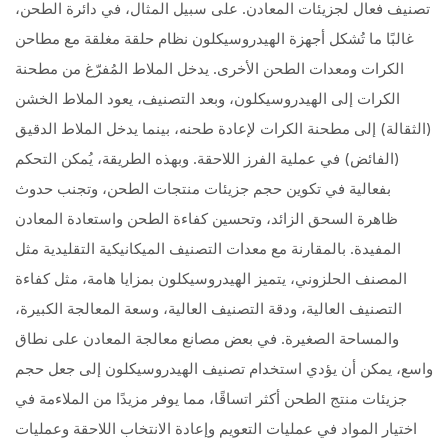
تصنيف فعال لجزيئات المعادن. على سبيل المثال، في دائرة الطحن،
غالبًا ما تُشكل أجهزة الهيدروسيكلون نظام حلقة مغلقة مع مطاحن
الكرات ومعدات الطحن الأخرى. يدخل الملاط المُفرّغ من مطحنة
الكرات إلى الهيدروسيكلون، وبعد التصنيف، يعود الملاط الخشن
(الثقالة) إلى مطحنة الكرات لإعادة طحنه، بينما يدخل الملاط الدقيق
(الفائض) في عملية الفرز اللاحقة. وبهذه الطريقة، يُمكن التحكم
بفعالية في تكوين حجم جزيئات منتجات الطحن، وتجنب حدوث
ظاهرة السحق الزائد، وتحسين كفاءة الطحن واستعادة المعادن
المفيدة. بالمقارنة مع معدات التصنيف الميكانيكية التقليدية مثل
المصنف الحلزوني، يتميز الهيدروسيكلون بمزايا هامة، مثل كفاءة
التصنيف العالية، ودقة التصنيف العالية، وسعة المعالجة الكبيرة،
والمساحة الصغيرة. في بعض مصانع معالجة المعادن على نطاق
واسع، يمكن أن يؤدي استخدام تصنيف الهيدروسيكلون إلى جعل حجم
جزيئات منتج الطحن أكثر اتساقًا، مما يوفر مزيدًا من الملاءمة في
اختيار المواد في عمليات التعويم وإعادة الانتخاب اللاحقة وعمليات