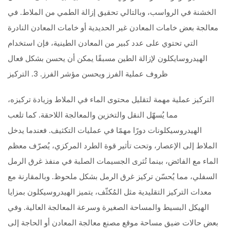
الخشنة في الرواسب، وبالتالي تحقيق إزالة الطمي من الملاط. في
معالجة بعض خامات المعادن غير الحديدية أو خامات المعادن النادرة
التي تحتوي على عدد كبير من المعادن الطينية، فإن استخدام
الهيدروسايكلون لإزالة الطين مسبقًا يمكن أن يحسن بشكل فعال
ظروف عملية الفرز ويحسن مؤشر الفرز. 3. التركيز
التركيز عملية مهمة لتقليل محتوى الماء في الملاط وزيادة تركيزه،
مما يُسهّل النقل والتخزين والمعالجة اللاحقة. كما تلعب
الهيدروسيكلونات دورًا مهمًا في عمليات التكثيف. فعندما يدخل
الملاط إلى الإعصار، وتحت تأثير قوة الطرد المركزي، يُصرّف معظم
الماء مع الفائض، بينما تُثرى الجسيمات الصلبة في منفذ غرق الرمل
السفلي، مما يُحسّن تركيز غرق الرمل بشكل ملحوظ. وبالمقارنة مع
معدات التركيز التقليدية مثل المُكثّف، يتميز الهيدروسيكلون بمزايا
الهيكل البسيط والمساحة الصغيرة وسرعة المعالجة العالية. وفي
بعض حالات ضيق مساحة موقع مصنع معالجة المعادن أو الحاجة إلى