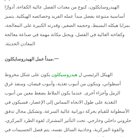
الهيدروسايكلون، كنوع من معدات الفصل عالية الكفاءة، أدوارًا
أساسية متنوعة بفضل مبدأ عمله الفريد وخصائصه الهيكلية. يتميز
بمزايا هيكله البسيط، وحجمه الصغير، وقدرته الكبيرة على المعالجة،
وكفاءته العالية في الفصل، ويحتل مكانة مهمة في صناعة معالجة
المعادن الحديثة.
一.
مبدأ عمل الهيدروسايكلون
الهيكل الرئيسي ل
يكون على شكل مخروط
هيدروسيكلون
أسطواني، ويتكون من أنبوب تغذية، وأنبوب فيضان، ومنفذ غرق
الرمل وأجزاء أخرى. عندما يكون الملاط بضغط معين من أنبوب
التغذية على طول الاتجاه المماس إلى الإعصار، فسيكون في
الأسطوانة للقيام بحركة دورانية عالية السرعة، وتشكيل مجال تدفق
حلزوني داخلي وخارجي. تحت التأثير المشترك لقوة الطرد المركزي،
والقوة المركزية، وجاذبية السائل نفسه، يتم فصل الجسيمات في