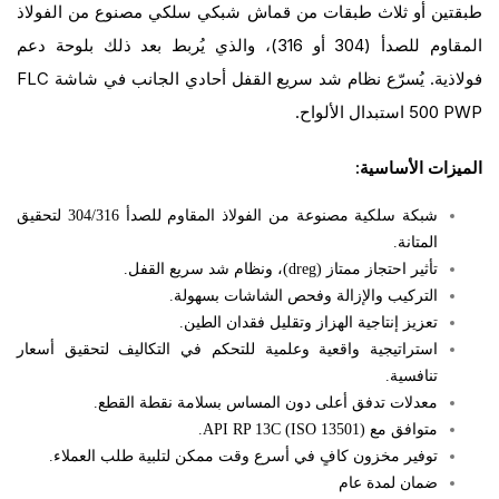
طبقتين أو ثلاث طبقات من قماش شبكي سلكي مصنوع من الفولاذ
المقاوم للصدأ (304 أو 316)، والذي يُربط بعد ذلك بلوحة دعم
فولاذية. يُسرّع نظام شد سريع القفل أحادي الجانب في شاشة FLC
500 PWP استبدال الألواح.
الميزات الأساسية:
شبكة سلكية مصنوعة من الفولاذ المقاوم للصدأ 304/316 لتحقيق
المتانة.
تأثير احتجاز ممتاز (dreg)، ونظام شد سريع القفل.
التركيب والإزالة وفحص الشاشات بسهولة.
تعزيز إنتاجية الهزاز وتقليل فقدان الطين.
استراتيجية واقعية وعلمية للتحكم في التكاليف لتحقيق أسعار
تنافسية.
معدلات تدفق أعلى دون المساس بسلامة نقطة القطع.
متوافق مع API RP 13C (ISO 13501).
توفير مخزون كافٍ في أسرع وقت ممكن لتلبية طلب العملاء.
ضمان لمدة عام