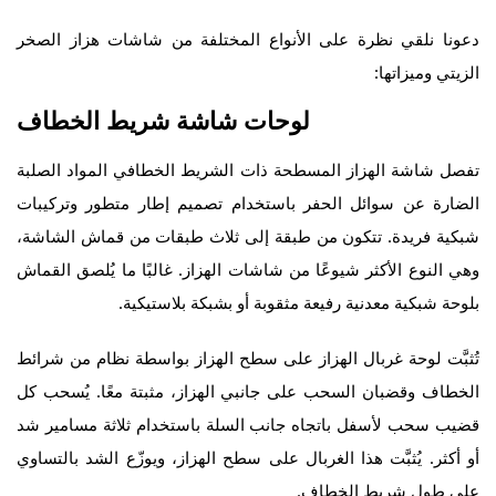
دعونا نلقي نظرة على الأنواع المختلفة من شاشات هزاز الصخر
الزيتي وميزاتها:
لوحات شاشة شريط الخطاف
تفصل شاشة الهزاز المسطحة ذات الشريط الخطافي المواد الصلبة
الضارة عن سوائل الحفر باستخدام تصميم إطار متطور وتركيبات
شبكية فريدة. تتكون من طبقة إلى ثلاث طبقات من قماش الشاشة،
وهي النوع الأكثر شيوعًا من شاشات الهزاز. غالبًا ما يُلصق القماش
بلوحة شبكية معدنية رفيعة مثقوبة أو بشبكة بلاستيكية.
تُثبَّت لوحة غربال الهزاز على سطح الهزاز بواسطة نظام من شرائط
الخطاف وقضبان السحب على جانبي الهزاز، مثبتة معًا. يُسحب كل
قضيب سحب لأسفل باتجاه جانب السلة باستخدام ثلاثة مسامير شد
أو أكثر. يُثبَّت هذا الغربال على سطح الهزاز، ويوزّع الشد بالتساوي
على طول شريط الخطاف.