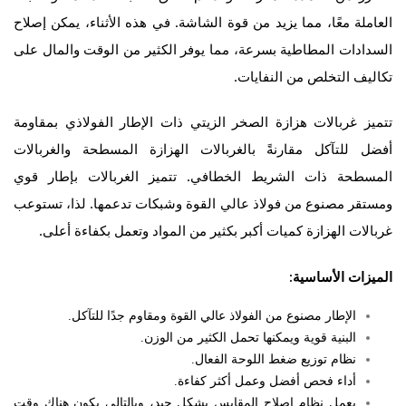
العاملة معًا، مما يزيد من قوة الشاشة. في هذه الأثناء، يمكن إصلاح
السدادات المطاطية بسرعة، مما يوفر الكثير من الوقت والمال على
تكاليف التخلص من النفايات.
تتميز غربالات هزازة الصخر الزيتي ذات الإطار الفولاذي بمقاومة
أفضل للتآكل مقارنةً بالغربالات الهزازة المسطحة والغربالات
المسطحة ذات الشريط الخطافي. تتميز الغربالات بإطار قوي
ومستقر مصنوع من فولاذ عالي القوة وشبكات تدعمها. لذا، تستوعب
غربالات الهزازة كميات أكبر بكثير من المواد وتعمل بكفاءة أعلى.
الميزات الأساسية:
الإطار مصنوع من الفولاذ عالي القوة ومقاوم جدًا للتآكل.
البنية قوية ويمكنها تحمل الكثير من الوزن.
نظام توزيع ضغط اللوحة الفعال.
أداء فحص أفضل وعمل أكثر كفاءة.
يعمل نظام إصلاح المقابس بشكل جيد، وبالتالي يكون هناك وقت