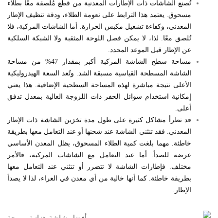
تُصنع الشاشات ذات الإطارات المعدنية من قطع مُلصقة معًا بطلاء
مسحوق. يعتمد هذا الترابط على نعومة الطلاء، ودقة تنظيف الإطار
المعدني، وكفاءة تشغيل مكبس الحرارة. أما الشاشات المركبة، فلا
تُلصق معًا. لذا، لا يمكن فصل اللوحة المثقبة ولا الشبكة السلكية
عن الإطار قبل الموعد المحدد.
مساحة سطح الشاشة المركبة أكبر بمقدار 47% من مساحة
الشاشة المسطحة القياسية مسبقة الشد. وتُعد السعة الهيدروليكية
الأعلى نتيجة مباشرة لهذه المساحة السطحية الإضافية. هذا يعني
إمكانية استخدام سوائل الحفر ذات اللزوجة العالية بمعدل تدفق
أعلى.
قد تطرأ مشاكل كثيرة على طول مدة تخزين الشاشة ذات الإطار
المعدني. فقد تنثني الشاشة عند شحنها أو عند التعامل معها بطريقة
خاطئة. مهما بلغت كمية الطلاء المسحوق، يظل المعدن الأساسي
عرضة للصدأ. أما عند التعامل مع الشاشات المركبة، فالأمر
مختلف. فإطارات الشاشة لا تتضرر أو تنثني عند التعامل معها
بطريقة خاطئة. كما أنها خالية من أي معدن في العراء، لذا لا يصدأ
الإطار.