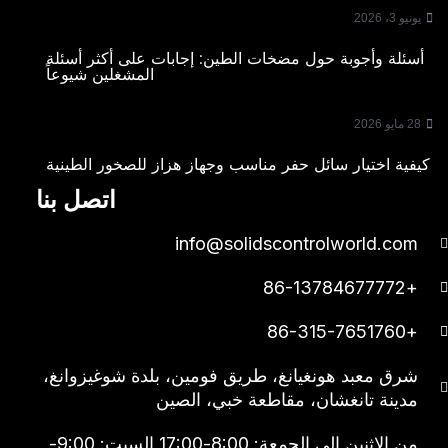
يونيو 3، 2026
أسئلة وأجوبة حول مضخات الطين: إجابات على أكثر أسئلة
المشغلين شيوعاً
28 مايو 2026
كيفية اختيار سائل حفر مناسب وجهاز هزاز للصخور الطينية
اتصل بنا
info@solidscontrolworld.com
+86-13784677772
+86-315-7651760
شرق معبد هونغيانغ، طريق فومين، بلدة شوغيزوانغ،
مدينة تانغشان، مقاطعة خبي، الصين
من الإثنين إلى الجمعة: 8:00-17:00 السبت: 9:00-