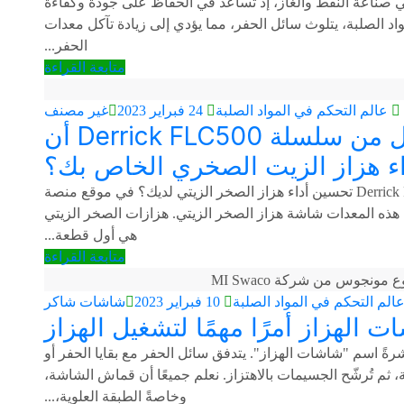
ا في صناعة النفط والغاز، إذ تُساعد في الحفاظ على جودة وكفاءة
اد الصلبة، يتلوث سائل الحفر، مما يؤدي إلى زيادة تآكل معدات
الحفر...
متابعة القراءة
عالم التحكم في المواد الصلبة
24 فبراير 2023
غير مصنف
هل يمكن لشاشة الاستبدال من سلسلة Derrick FLC500 أن
اء هزاز الزيت الصخري الخاص بك؟
هل يُمكن لشاشة الاستبدال من سلسلة Derrick FLC500 تحسين أداء هزاز الصخر الزيتي لديك؟ في موقع منصة
م هذه المعدات شاشة هزاز الصخر الزيتي. هزازات الصخر الزيتي
هي أول قطعة...
متابعة القراءة
الم التحكم في المواد الصلبة
10 فبراير 2023
شاشات شاكر
 الهزاز أمرًا مهمًا لتشغيل الهزاز
رةً اسم "شاشات الهزاز". يتدفق سائل الحفر مع بقايا الحفر أو
 ثم تُرشّح الجسيمات بالاهتزاز. نعلم جميعًا أن قماش الشاشة،
وخاصةً الطبقة العلوية،...