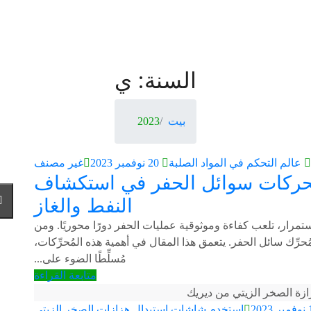
نبذة عن المؤسس
كتيب
اتصل بنا
السنة:
ي
بيت
2023
عالم التحكم في المواد الصلبة
20 نوفمبر 2023
غير مصنف
ركات سوائل الحفر في استكشاف
النفط والغاز
مرار، تلعب كفاءة وموثوقية عمليات الحفر دورًا محوريًا. ومن
ُحرِّك سائل الحفر. يتعمق هذا المقال في أهمية هذه المُحرِّكات،
مُسلِّطًا الضوء على...
متابعة القراءة
202
استخدم شاشات استبدال هزازات الصخر الزيتي