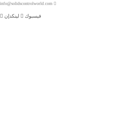
info@solidscontrolworld.com
فيسبوك
لينكدإن
بيت
خدماتنا
منتجاتنا
معدات التحكم في المواد الصلبة
هزاز الصخر الزيتي
منظف الطين
ديساندر
مزيل الطمي
مزيل الغازات الفراغي
جهاز الطرد المركزي
مجفف القطع الرأسي
مضخة الطرد المركزي
خلاطة الطين النفاثة
فاصل الغاز الطيني
جهاز إشعال الشعلة