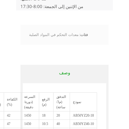
من الإثنين إلى الجمعة: 8:00-17:30
فئات:
معدات التحكم في المواد الصلبة
وصف
التدفق
السرعة
الرفع
الكفاءة
نموذج
(م3/
(دورة/
(م)
(%)
(
ساعة)
دقيقة)
42
1450
18
20
AB50YZ20-18
47
1450
10.5
40
AB50YZ40-10