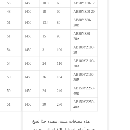
55
1450
10.8
60
AB50YZ50-12
48
1450
18
60
AB80YZ50-20
AB80YZ80-
51
1450
13.4
80
20B
AB80YZ80-
51
1450
15
90
20A
AB100YZ100-
54
1450
31
100
30
AB100YZ100-
54
1450
24
110
30A
AB100YZ160-
50
1450
26
164
38B
AB150YZ250-
50
1450
24
240
40B
AB150YZ250-
51
1450
30
270
40A
هذه مضخات متينة، مفيدة جدًا لضخ
جميع أنواع السوائل الثقيلة التي تحتوي