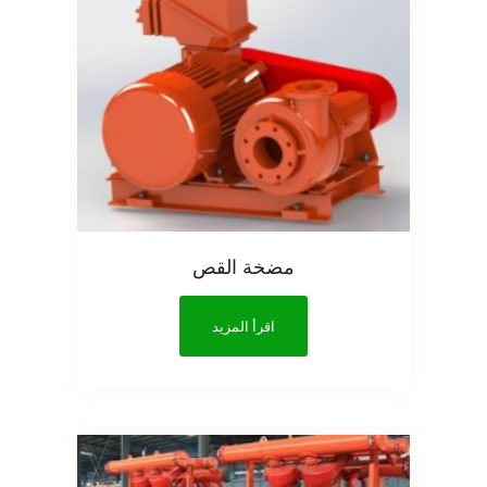
مضخة القص
اقرأ المزيد