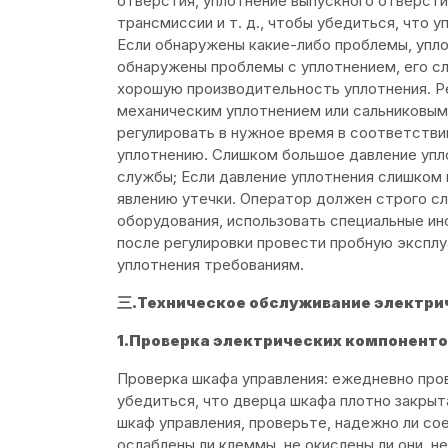
отверстия, уплотнение выпускного отверсти
трансмиссии и т. д., чтобы убедиться, что 
Если обнаружены какие-либо проблемы, упло
обнаружены проблемы с уплотнением, его с
хорошую производительность уплотнения. Ре
механическим уплотнением или сальниковым
регулировать в нужное время в соответстви
уплотнению. Слишком большое давление упло
службы; Если давление уплотнения слишком 
явлению утечки. Оператор должен строго с
оборудования, использовать специальные ин
после регулировки провести пробную экспл
уплотнения требованиям.
三.Техническое обслуживание электри
1.Проверка электрических компоненто
Проверка шкафа управления: ежедневно пров
убедиться, что дверца шкафа плотно закрыта
шкаф управления, проверьте, надежно ли со
ослаблены ли клеммы, не окислены ли они, не