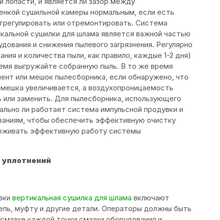
лопасти, и является ли зазор между
нкой сушильной камеры нормальным, если есть
отрегулировать или отремонтировать. Система
икальной сушилки для шлама является важной частью
дования и снижения пылевого загрязнения. Регулярно
ния и количества пыли, как правило, каждые 1-2 дня)
емя выгружайте собранную пыль. В то же время
ент или мешок пылесборника, если обнаружено, что
мешка увеличивается, а воздухопроницаемость
 или заменить. Для пылесборника, использующего
ально ли работает система импульсной продувки и
ваниям, чтобы обеспечить эффективную очистку
рживать эффективную работу системы
 уплотнений
азки
вертикальная сушилка для шлама
включают
епь, муфту и другие детали. Операторы должны быть
смазке каждой точки смазки оборудования и