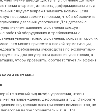
я, уплотнение дверцы доступа, уплотнение деталей
уплотнения стареют, изношены, деформированы и т. д.
тнения следует вовремя заменить новыми. Если
ледует вовремя заменить новыми, чтобы обеспечить
гулировка давления уплотнения: Для деталей с
 уплотнением давление уплотнения следует
и с работой оборудования и требованиями к
тнения увеличит износ уплотнений, сократит срок их
мало, это может привести к плохой герметизации,
ледовать требованиям руководства по эксплуатации
струменты для регулировки давления уплотнения, а
уатацию, чтобы проверить, соответствует ли эффект
ческой системы
в
еряйте внешний вид шкафа управления, чтобы
, нет ли повреждений, деформации и т. д. Откройте
единение внутренних электрических компонентов, не
 перегорел ли предохранитель и т. д. Для