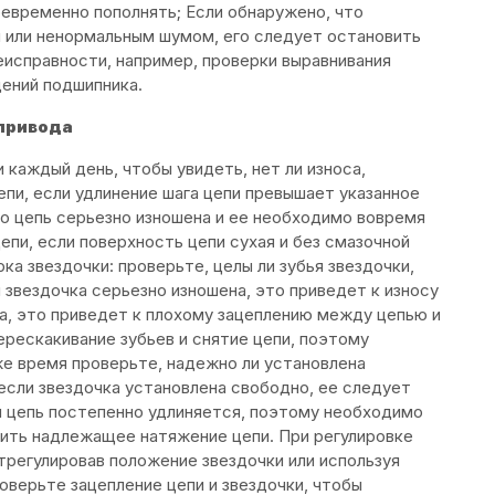
оевременно пополнять; Если обнаружено, что
й или ненормальным шумом, его следует остановить
неисправности, например, проверки выравнивания
дений подшипника.
 привода
 каждый день, чтобы увидеть, нет ли износа,
епи, если удлинение шага цепи превышает указанное
то цепь серьезно изношена и ее необходимо вовремя
епи, если поверхность цепи сухая и без смазочной
ка звездочки: проверьте, целы ли зубья звездочки,
ли звездочка серьезно изношена, это приведет к износу
на, это приведет к плохому зацеплению между цепью и
перескакивание зубьев и снятие цепи, поэтому
же время проверьте, надежно ли установлена
, если звездочка установлена свободно, ее следует
пи цепь постепенно удлиняется, поэтому необходимо
чить надлежащее натяжение цепи. При регулировке
трегулировав положение звездочки или используя
оверьте зацепление цепи и звездочки, чтобы