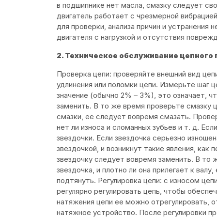
в подшипнике нет масла, смазку следует св
двигатель работает с чрезмерной вибрацие
для проверки, анализа причин и устранения 
двигателя с нагрузкой и отсутствия повреж
2. Техническое обслуживание цепного
Проверка цепи: проверяйте внешний вид цепи
удлинения или поломки цепи. Измерьте шаг ц
значение (обычно 2% – 3%), это означает, ч
заменить. В то же время проверьте смазку ц
смазки, ее следует вовремя смазать. Провер
нет ли износа и сломанных зубьев и т. д. Ес
звездочки. Если звездочка серьезно изноше
звездочкой, и возникнут такие явления, как 
звездочку следует вовремя заменить. В то 
звездочка, и плотно ли она прилегает к валу
подтянуть. Регулировка цепи: с износом це
регулярно регулировать цепь, чтобы обеспе
натяжения цепи ее можно отрегулировать, о
натяжное устройство. После регулировки пр