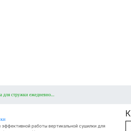
аши услуги
укты
Блог
О
с нами
ngs dryer daily mai
 для стружки ежедневно...
К
ики
и эффективной работы вертикальной сушилки для