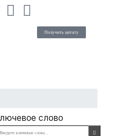
Получить цитату
ntenance points
лючевое слово