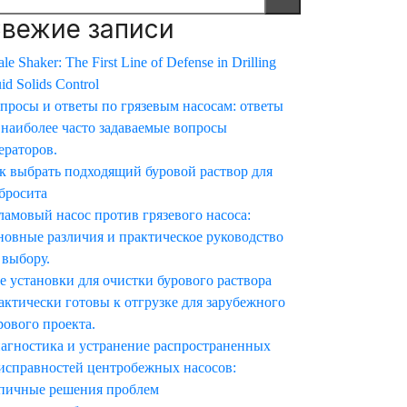
вежие записи
le Shaker: The First Line of Defense in Drilling
uid Solids Control
просы и ответы по грязевым насосам: ответы
 наиболее часто задаваемые вопросы
ераторов.
к выбрать подходящий буровой раствор для
бросита
амовый насос против грязевого насоса:
новные различия и практическое руководство
 выбору.
е установки для очистки бурового раствора
актически готовы к отгрузке для зарубежного
рового проекта.
агностика и устранение распространенных
исправностей центробежных насосов:
пичные решения проблем