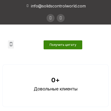
info@solidscontrolworld.com
Наши услуги
Наши продукты
Связаться с нами
Получить цитату
0
+
Довольные клиенты