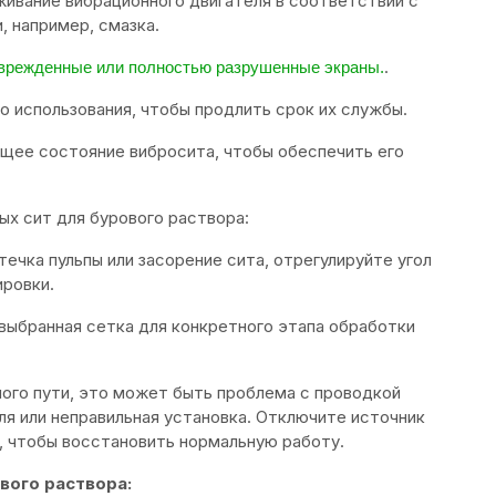
живание вибрационного двигателя в соответствии с
 например, смазка.
.
оврежденные или полностью разрушенные экраны.
о использования, чтобы продлить срок их службы.
бщее состояние вибросита, чтобы обеспечить его
х сит для бурового раствора:
течка пульпы или засорение сита, отрегулируйте угол
ировки.
 выбранная сетка для конкретного этапа обработки
ного пути, это может быть проблема с проводкой
ля или неправильная установка. Отключите источник
у, чтобы восстановить нормальную работу.
вого раствора: