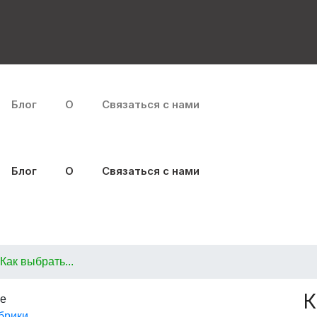
Блог
О
Связаться с нами
Блог
О
Связаться с нами
elect an Oil Vibrati
Как выбрать...
К
брики