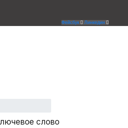
Фейсбук
Линкедин
ng Screen
лючевое слово