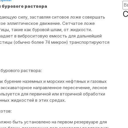
 бурового раствора
С
дающую силу, заставляя ситовое ложе совершать
ское эллиптическое движение. Сетчатое ложе
ицы, такие как буровой шлам, от жидкости.
падает в виброситовую емкость для дальнейшей
стицы (обычно более 74 микрон) транспортируются
 бурового раствора:
ак бурение наземных и морских нефтяных и газовых
неэкскаваторное направленное пересечение, лесное
ользуется для первичной или вторичной обработки
нных жидкостей в этих средах.
хотов:
олжно быть установлено на первом резервуаре для