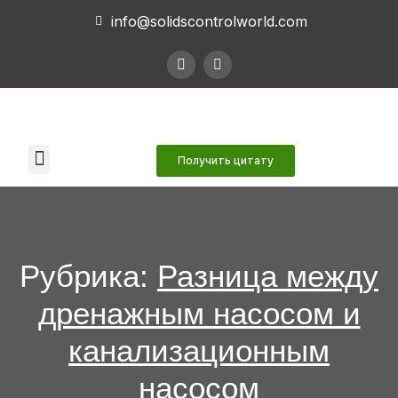
info@solidscontrolworld.com
Наши услуги
Наши продукты
Связаться с нами
Получить цитату
Рубрика:
Разница между
дренажным насосом и
канализационным
насосом