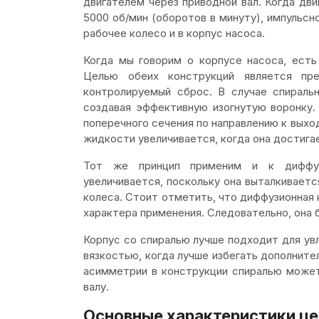
двигателем через приводной вал. Когда дв
5000 об/мин (оборотов в минуту), импульс
рабочее колесо и в корпус насоса.
Когда мы говорим о корпусе насоса, ест
Целью обеих конструкций является пр
контролируемый сброс. В случае спираль
создавая эффективную изогнутую воронку
поперечного сечения по направлению к выхо
жидкости увеличивается, когда она достига
Тот же принцип применим и к диффуз
увеличивается, поскольку она выталкивает
колеса. Стоит отметить, что диффузионная
характера применения. Следовательно, она 
Корпус со спиралью лучше подходит для у
вязкостью, когда лучше избегать дополните
асимметрии в конструкции спиралью может
валу.
Основные характеристики ц