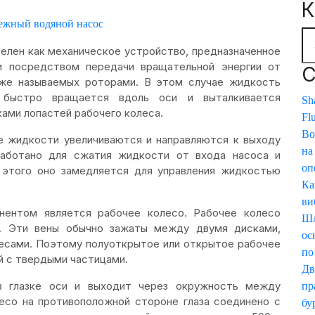
К
ежный водяной насос
лен как механическое устройство, предназначенное
 посредством передачи вращательной энергии от
С
акже называемых роторами. В этом случае жидкость
 быстро вращается вдоль оси и выталкивается
Sha
ами лопастей рабочего колеса.
Fl
Во
ие жидкости увеличиваются и направляются к выходу
на
работано для сжатия жидкости от входа насоса и
оп
е этого оно замедляется для управления жидкостью
Ка
ви
ентом является рабочее колесо. Рабочее колесо
Шл
й. Эти вены обычно зажаты между двумя дисками,
ос
есами. Поэтому полуоткрытое или открытое рабочее
по
й с твердыми частицами.
Дв
в глазке оси и выходит через окружность между
пр
лесо на противоположной стороне глаза соединено с
бу