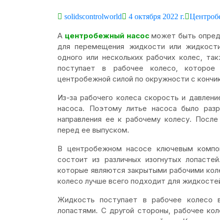
solidscontrolworld
4 октября 2022 г.
Центроб
А
центробежный насос
может быть опреде
для перемещения жидкости или жидкости
одного или нескольких рабочих колес, т
поступает в рабочее колесо, которое
центробежной силой по окружности с кончик
Из-за рабочего колеса скорость и давлен
насоса. Поэтому литье насоса было раз
направления ее к рабочему колесу. Посл
перед ее выпуском.
В центробежном насосе ключевым компон
состоит из различных изогнутых лопасте
которые являются закрытыми рабочими кол
колесо лучше всего подходит для жидкосте
Жидкость поступает в рабочее колесо 
лопастями. С другой стороны, рабочее ко