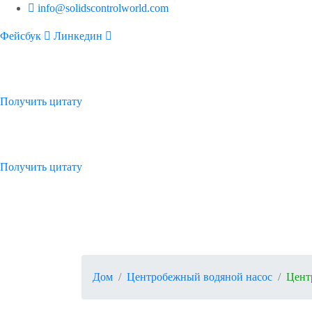
info@solidscontrolworld.com
Фейсбук
Линкедин
Дом
Наши услуги
Наши продукты
Блог
Получить цитату
Дом
Наши услуги
Наши продукты
Блог
Получить цитату
Centrifuga
Дом
Центробежный водяной насос
Цент