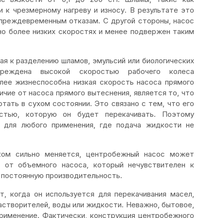
и к чрезмерному нагреву и износу. В результате это
преждевременным отказам. С другой стороны, насос
но более низких скоростях и менее подвержен таким
ая к разделению шламов, эмульсий или биологических
реждена высокой скоростью рабочего колеса
олее жизнеспособна низкая скорость насоса прямого
ичие от насоса прямого вытеснения, является то, что
ать в сухом состоянии. Это связано с тем, что его
остью, которую он будет перекачивать. Поэтому
 для любого применения, где подача жидкости не
ком сильно меняется, центробежный насос может
е от объемного насоса, который нечувствителен к
 постоянную производительность.
, когда он используется для перекачивания масел,
растворителей, воды или жидкости. Неважно, бытовое,
рименение. Фактически, конструкция центробежного