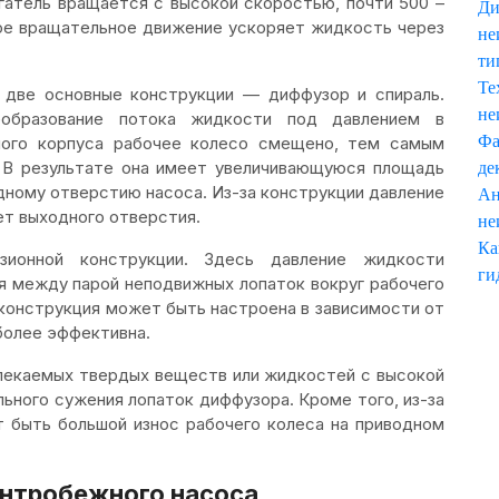
игатель вращается с высокой скоростью, почти 500 –
Ди
ное вращательное движение ускоряет жидкость через
не
ти
Те
ь две основные конструкции — диффузор и спираль.
не
еобразование потока жидкости под давлением в
Фа
ного корпуса рабочее колесо смещено, тем самым
. В результате она имеет увеличивающуюся площадь
де
дному отверстию насоса. Из-за конструкции давление
Ан
ет выходного отверстия.
не
Ка
ионной конструкции. Здесь давление жидкости
ги
ся между парой неподвижных лопаток вокруг рабочего
 конструкция может быть настроена в зависимости от
более эффективна.
влекаемых твердых веществ или жидкостей с высокой
льного сужения лопаток диффузора. Кроме того, из-за
 быть большой износ рабочего колеса на приводном
ентробежного насоса