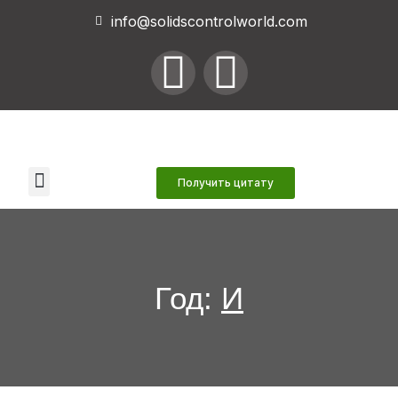
info@solidscontrolworld.com
Наши услуги
Наши продукты
Связаться с нами
Получить цитату
Год:
И