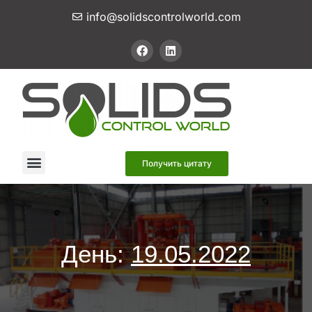
info@solidscontrolworld.com
Наши услуги
Наши продукты
Связаться с нами
Получить цитату
День:
19.05.2022