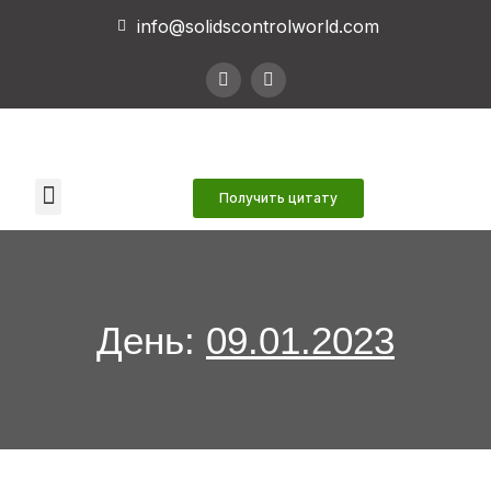
info@solidscontrolworld.com
Наши услуги
Наши продукты
Связаться с нами
Получить цитату
День:
09.01.2023