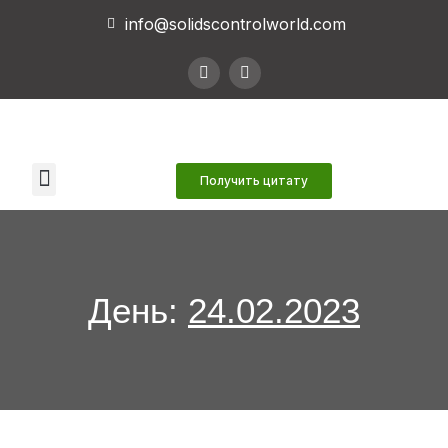
info@solidscontrolworld.com
Наши услуги
Наши продукты
Связаться с нами
Получить цитату
День:
24.02.2023