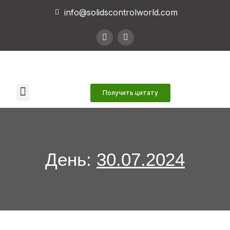
info@solidscontrolworld.com
Наши услуги
Наши продукты
Связаться с нами
Получить цитату
День:
30.07.2024