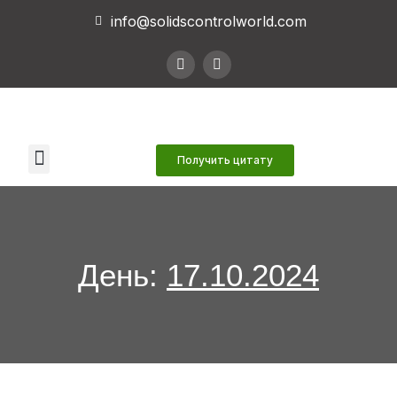
info@solidscontrolworld.com
Наши услуги
Наши продукты
Связаться с нами
Получить цитату
День:
17.10.2024