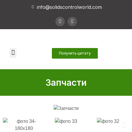
info@solidscontrolworld.com
Наши услуги
Наши продукты
Связаться с нами
Получить цитату
Запчасти