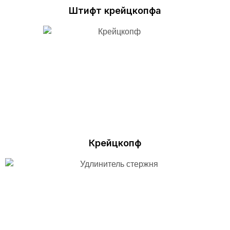
Штифт крейцкопфа
Крейцкопф