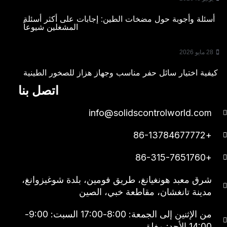
أسئلة وأجوبة حول مضخات الطين: إجابات على أكثر أسئلة
المشغلين شيوعاً
28 مايو 2026
كيفية اختيار سائل حفر مناسب وجهاز هزاز للصخور الطينية
اتصل بنا
info@solidscontrolworld.com
+86-13784677772
+86-315-7651760
شرق معبد هونغيانغ، طريق فومين، بلدة شوغيزوانغ،
مدينة تانغشان، مقاطعة خبي، الصين
من الإثنين إلى الجمعة: 8:00-17:00 السبت: 9:00-
14:00 الأحد: مغلق