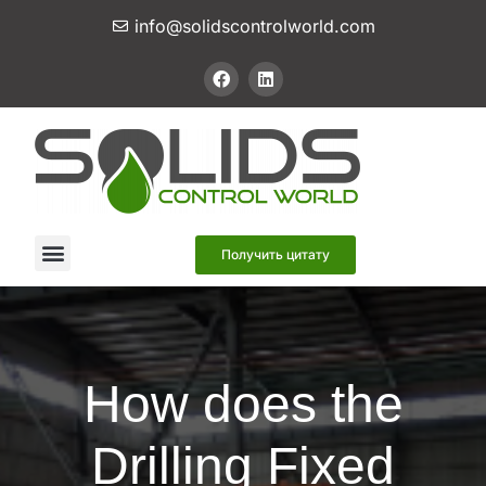
info@solidscontrolworld.com
Наши услуги
Наши продукты
Связаться с нами
Получить цитату
How does the
Drilling Fixed