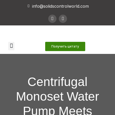
info@solidscontrolworld.com
Наши услуги
Наши продукты
Связаться с нами
Получить цитату
Centrifugal
Monoset Water
Pump Meets