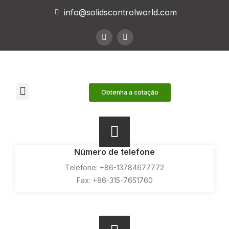
info@solidscontrolworld.com
Nossos Serviços
Nossos produtos
Contate-nos
Obtenha a cotação
Número de telefone
Telefone: +86-13784677772
Fax: +86-315-7651760