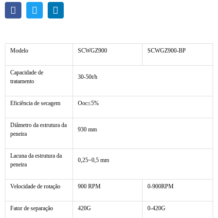
Modelo
SCWGZ900
SCWGZ900-BP
Capacidade de
30-50t/h
tratamento
Eficiência de secagem
Ooc≤5%
Diâmetro da estrutura da
930 mm
peneira
Lacuna da estrutura da
0,25~0,5 mm
peneira
Velocidade de rotação
900 RPM
0-900RPM
Fator de separação
420G
0-420G