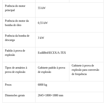
Potência do motor
55 kW
principal
Potência do motor da
0,55 kW
bomba de óleo
Potência da bomba de
3 kW
descarga
Padrão à prova de
ExdllBt4/IECEX/A-TEX
explosão
Gabinete à prova de
Tipos de armários à
Gabinete padrão à prova
explosão para conversão
prova de explosão
de explosão
de frequência
Pesos
6000 kg
Dimensões gerais
2645×1800×1880 mm