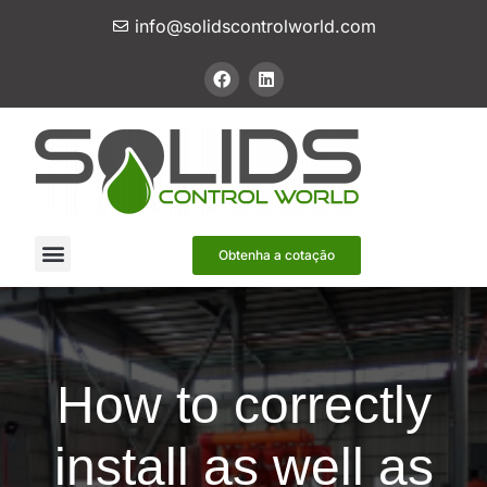
info@solidscontrolworld.com
Nossos Serviços
Nossos produtos
Contate-nos
Obtenha a cotação
How to correctly
install as well as