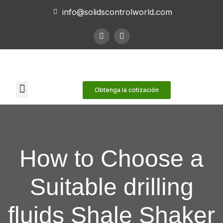
info@solidscontrolworld.com
Nuestros servicios
Nuestros productos
Obtenga la cotización
How to Choose a
Suitable drilling
fluids Shale Shaker