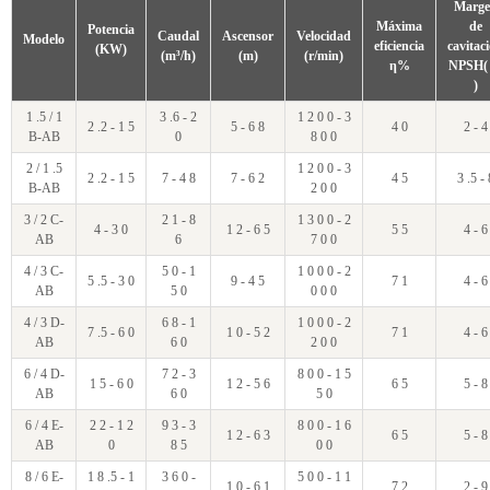
Marge
Máxima
de
Potencia
Caudal
Ascensor
Velocidad
Modelo
eficiencia
cavitac
(KW)
(m³/h)
(m)
(r/min)
η%
NPSH(
)
1 .5 / 1
3 .6 - 2
1 2 0 0 - 3
2 .2 - 1 5
5 - 6 8
4 0
2 - 4
B-AB
0
8 0 0
2 / 1 .5
1 2 0 0 - 3
2 .2 - 1 5
7 - 4 8
7 - 6 2
4 5
3 .5 - 
B-AB
2 0 0
3 / 2 C-
2 1 - 8
1 3 0 0 - 2
4 - 3 0
1 2 - 6 5
5 5
4 - 6
AB
6
7 0 0
4 / 3 C-
5 0 - 1
1 0 0 0 - 2
5 .5 - 3 0
9 - 4 5
7 1
4 - 6
AB
5 0
0 0 0
4 / 3 D-
6 8 - 1
1 0 0 0 - 2
7 .5 - 6 0
1 0 - 5 2
7 1
4 - 6
AB
6 0
2 0 0
6 / 4 D-
7 2 - 3
8 0 0 - 1 5
1 5 - 6 0
1 2 - 5 6
6 5
5 - 8
AB
6 0
5 0
6 / 4 E-
2 2 - 1 2
9 3 - 3
8 0 0 - 1 6
1 2 - 6 3
6 5
5 - 8
AB
0
8 5
0 0
8 / 6 E-
1 8 .5 - 1
3 6 0 -
5 0 0 - 1 1
1 0 - 6 1
7 2
2 - 9