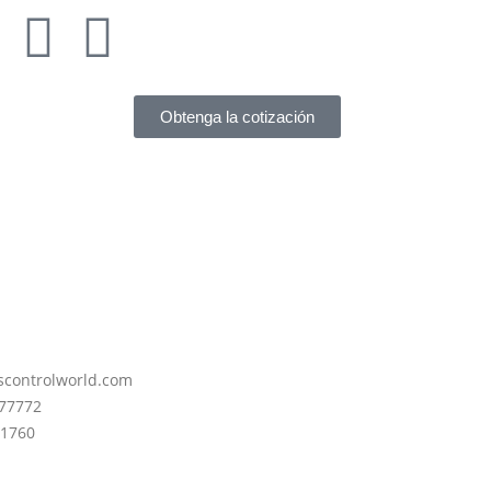
Obtenga la cotización
scontrolworld.com
77772
51760