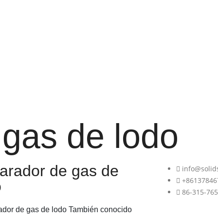
Nuestros servicios
s productos
Blog
de
Contáctenos
gas de lodo
arador de gas de
info@solid
+86137846
o
86-315-76
ador de gas de lodo
También conocido