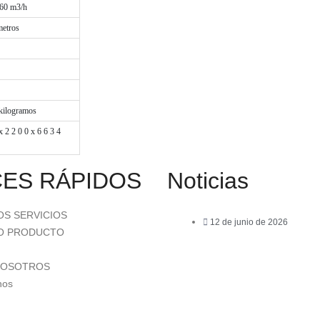
60 m3/h
metros
 kilogramos
x 2 2 0 0 x 6 6 3 4
ES RÁPIDOS
Noticias
S SERVICIOS
12 de junio de 2026
O PRODUCTO
Shale Shaker: La primera lí
NOSOTROS
defensa en el control de só
nos
fluidos de perforación.