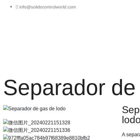
info@solidscontrolworld.com
Hogar
Nuestro
Acerca 
Separador de 
Sep
lod
A
separ