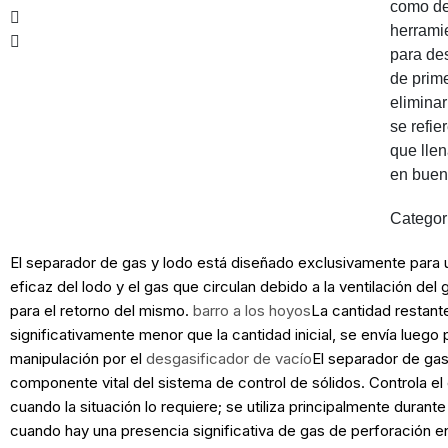
como
de
herrami
para des
de prim
elimina
se refie
que lle
en buen
Categor
El separador de gas y lodo está diseñado exclusivamente para 
eficaz del lodo y el gas que circulan debido a la ventilación del
para el retorno del mismo.
barro a los hoyos
La cantidad restant
significativamente menor que la cantidad inicial, se envía luego 
manipulación por el
desgasificador de vacío
El separador de gas
componente vital del sistema de control de sólidos. Controla el
cuando la situación lo requiere; se utiliza principalmente durante
cuando hay una presencia significativa de gas de perforación e