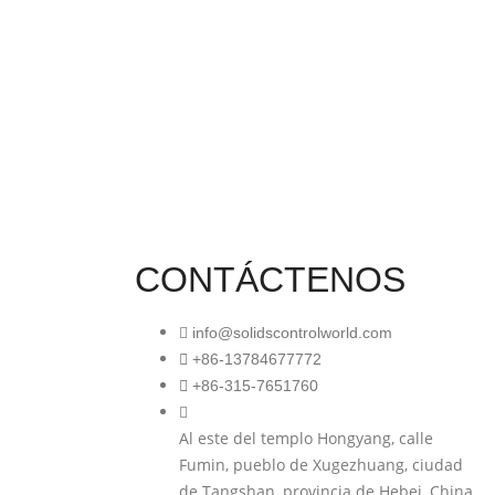
CONTÁCTENOS
info@solidscontrolworld.com
+86-13784677772
+86-315-7651760
nea de
lidos en
Al este del templo Hongyang, calle
Fumin, pueblo de Xugezhuang, ciudad
de Tangshan, provincia de Hebei, China.