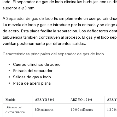
lodo. El separador de gas de lodo elimina las burbujas con un di
superior a φ3 mm.
A
Separador de gas de lodo
Es simplemente un cuerpo cilíndric
La mezcla de lodo y gas se introduce por la entrada y se dirige a
de acero. Esta placa facilita la separación. Los deflectores dent
turbulencia también contribuyen al proceso. El gas y el lodo se
ventilan posteriormente por diferentes salidas.
Características principales del separador de gas de lodo
Cuerpo cilíndrico de acero
Entrada del separador
Salidas de gas y lodo
Placa de acero plana
Modelo
ABZ YQ 8 0 0
ABZ YQ 1 0 0 0
ABZ YQ
Diámetro del
800 milímetros
1 0 0 0 milímetros
1 2 0 0
cuerpo principal