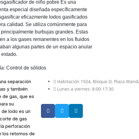
sgasificador de niño pobre
Es una
enta especial diseñada específicamente
gasificar eficazmente lodos gasificados
era calidad. Se utiliza comúnmente para
r principalmente burbujas grandes. Estas
ren a los gases remanentes en los fluidos
naban algunas partes de un espacio anular
 estado.
ía:
Control de sólidos
una separación
Habitación 1924, Bloque D, Plaza Wand
 gas y también
Lunes a viernes: 8:00-17:30
e de gas, que es
para su
 de lodo es un
 corte de gas
 la perforación
n los retornos de