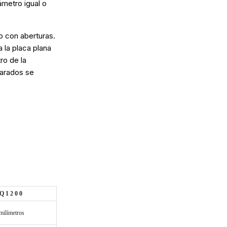
ámetro igual o
o con aberturas.
 la placa plana
ro de la
parados se
 1 2 0 0
 milímetros