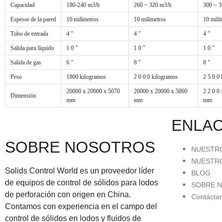
Capacidad
180-240 m3/h
260 ~ 320 m3/h
300 ~ 3
Espesor de la pared
10 milímetros
10 milímetros
10 milí
Tubo de entrada
4 "
4 "
4 "
Salida para líquido
1 0 "
1 0 "
1 0 "
Salida de gas
6 "
8 "
8 "
Peso
1800 kilogramos
2 0 0 0 kilogramos
2 5 0 0
20000 x 20000 x 5070
20000 x 20000 x 5860
2 2 0 0 
Dimensión
mm
mm
mm
ENLAC
SOBRE NOSOTROS
NUESTRO
NUESTR
Solids Control World es un proveedor líder
BLOG
de equipos de control de sólidos para lodos
SOBRE 
de perforación con origen en China.
Contácta
Contamos con experiencia en el campo del
control de sólidos en lodos y fluidos de