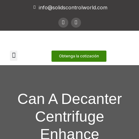
info@solidscontrolworld.com
Nuestros servicios
Nuestros productos
Obtenga la cotización
Can A Decanter
Centrifuge
Enhance