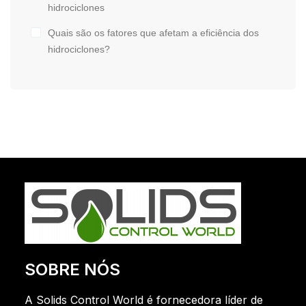
hidrociclones
Quais são os fatores que afetam a eficiência dos
hidrociclones?
SOBRE NÓS
A Solids Control World é fornecedora líder de