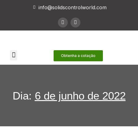
info@solidscontrolworld.com
Nossos Serviços
Nossos produtos
Contate-nos
Obtenha a cotação
Dia:
6 de junho de 2022