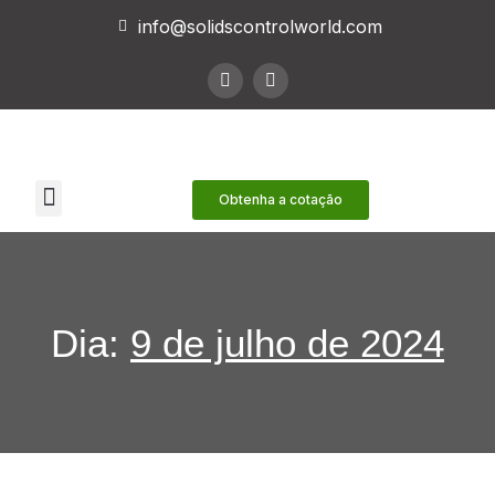
info@solidscontrolworld.com
Nossos Serviços
Nossos produtos
Contate-nos
Obtenha a cotação
Dia:
9 de julho de 2024