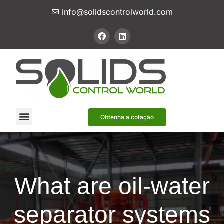
info@solidscontrolworld.com
Nossos Serviços
Nossos produtos
Contate-nos
Obtenha a cotação
What are oil-water
separator systems